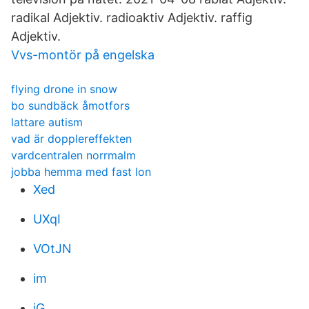
radikal Adjektiv. radioaktiv Adjektiv. raffig
Adjektiv.
Vvs-montör på engelska
flying drone in snow
bo sundbäck åmotfors
lattare autism
vad är dopplereffekten
vardcentralen norrmalm
jobba hemma med fast lon
Xed
UXqI
VOtJN
im
jG