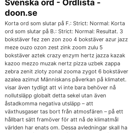
Svenska ord - Ordlista -
doon.se
Korta ord som slutar på F.: Strict: Normal: Korta
ord som slutar på B.: Strict: Normal: Resultat. 3
bokstäver fez zen zon zoo 4 bokstäver azur jazz
meze ouzo ozon zest zink zoom zulu 5
bokstäver aztek crazy enzym hertz jazza kazak
kazoo mezzo muzak nertz pizza uzbek zappa
zebra zenit zloty zonal zooma zygot 6 bokstäver
azalea azimut Människans påverkan på klimatet.
visar även tydligt att vi inte bara behöver nå
nollutsläpp globalt detta sekel utan även
åstadkomma negativa utsläpp – att
växthusgaser tas bort från atmosfären – på ett
hållbart sätt framöver för att nå de klimatmål
världen har enats om. Dessa avledningar skall ha